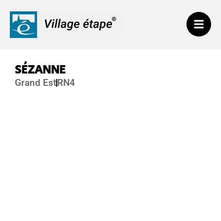
SÉZANNE
Grand Est
RN4