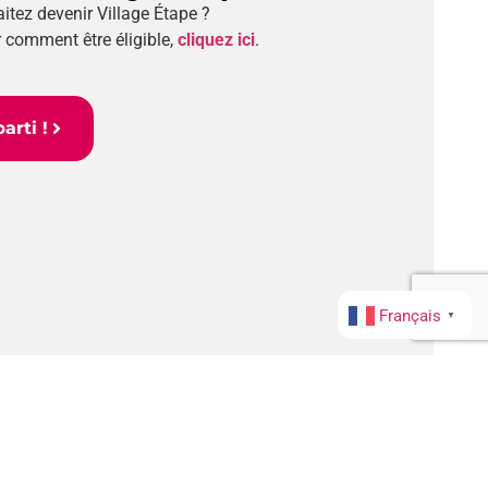
tez devenir Village Étape ?
 comment être éligible,
cliquez ici
.
arti !
Français
▼