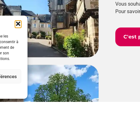
Vous souhai
Pour savoir
C'est p
ue les
 consentir à
tement de
er son
ctions.
éférences