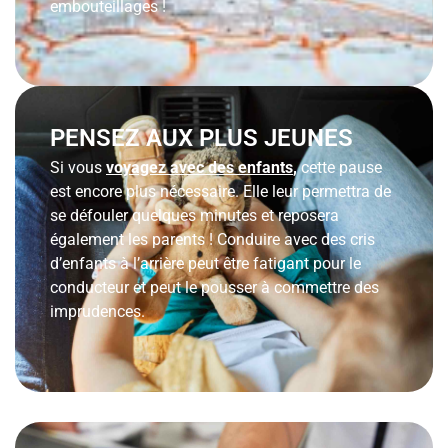
embouteillages !
PENSEZ AUX PLUS JEUNES
Si vous
voyagez avec des enfants
,
cette pause
est encore plus nécessaire. Elle leur permettra de
se défouler quelques minutes et reposera
également les parents ! Conduire avec des cris
d’enfants à l’arrière peut être fatigant pour le
conducteur et peut le pousser à commettre des
imprudences.