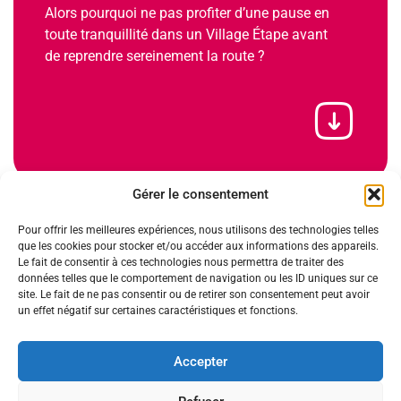
Alors pourquoi ne pas profiter d’une pause en
toute tranquillité dans un Village Étape avant
de reprendre sereinement la route ?
Gérer le consentement
Et si vous testiez les Villages Étapes ?
Pour offrir les meilleures expériences, nous utilisons des technologies telles
que les cookies pour stocker et/ou accéder aux informations des appareils.
Le fait de consentir à ces technologies nous permettra de traiter des
données telles que le comportement de navigation ou les ID uniques sur ce
site. Le fait de ne pas consentir ou de retirer son consentement peut avoir
un effet négatif sur certaines caractéristiques et fonctions.
Accepter