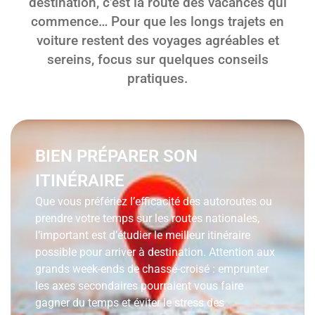
destination, c’est la route des vacances qui
commence… Pour que les longs trajets en
voiture restent des voyages agréables et
sereins, focus sur quelques conseils
pratiques.
BIEN PRÉPARER SON
ITINÉRAIRE
Que vous préfériez l’efficacité des autoroutes ou
prendre votre temps sur les routes nationales,
l’important est d’étudier le meilleur itinéraire
possible pour arriver à destination. Attention aux
grands week-ends de chassé-croisé : emprunter
les axes secondaires pourraient vous faire
gagner du temps et éviter le stress des