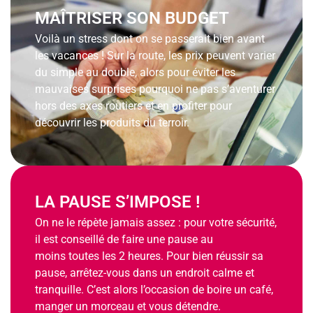
MAÎTRISER SON BUDGET
Voilà un stress dont on se passerait bien avant
les vacances ! Sur la route, les prix peuvent varier
du simple au double, alors pour éviter les
mauvaises surprises pourquoi ne pas s’aventurer
hors des axes routiers et en profiter pour
découvrir les produits du terroir.
LA PAUSE S’IMPOSE !
On ne le répète jamais assez : pour votre sécurité,
il est conseillé de faire une pause au
moins toutes les 2 heures. Pour bien réussir sa
pause, arrêtez-vous dans un endroit calme et
tranquille. C’est alors l’occasion de boire un café,
manger un morceau et vous détendre.