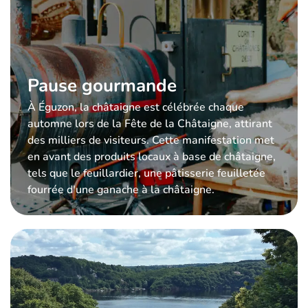
Pause gourmande
À Éguzon, la châtaigne est célébrée chaque
automne lors de la Fête de la Châtaigne, attirant
des milliers de visiteurs. Cette manifestation met
en avant des produits locaux à base de châtaigne,
tels que le feuillardier, une pâtisserie feuilletée
fourrée d'une ganache à la châtaigne.